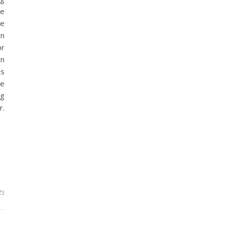
de
ze
en
or
en
is
ie
ng
r.
ts