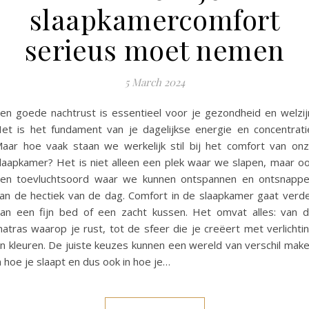
slaapkamercomfort
serieus moet nemen
5 March 2024
en goede nachtrust is essentieel voor je gezondheid en welzij
et is het fundament van je dagelijkse energie en concentrati
aar hoe vaak staan we werkelijk stil bij het comfort van on
laapkamer? Het is niet alleen een plek waar we slapen, maar o
en toevluchtsoord waar we kunnen ontspannen en ontsnapp
an de hectiek van de dag. Comfort in de slaapkamer gaat verd
an een fijn bed of een zacht kussen. Het omvat alles: van 
atras waarop je rust, tot de sfeer die je creëert met verlichti
n kleuren. De juiste keuzes kunnen een wereld van verschil mak
n hoe je slaapt en dus ook in hoe je…